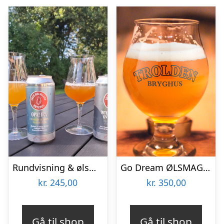
Rundvisning & ølsmagning hos Lille Holmgård Bryghus
Go Dream ØLSMAGNING PÅ TROLDEN BRYGHUS, Oplevelsesgaver, GASTRONOMY , Gavekort, Gaveidé
kr.
245,00
kr.
350,00
Gå til shop
Gå til shop