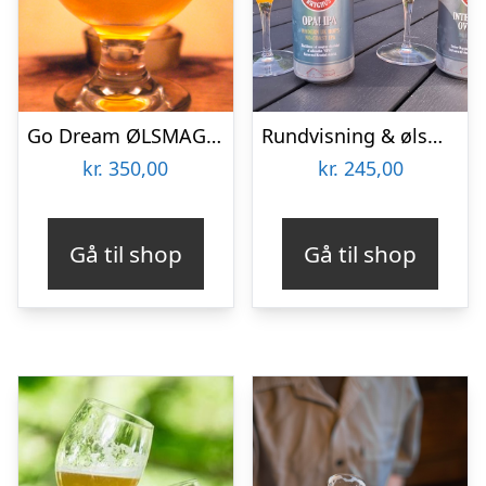
Go Dream ØLSMAGNING PÅ TROLDEN BRYGHUS, Oplevelsesgaver, GASTRONOMY , Gavekort, Gaveidé
Rundvisning & ølsmagning hos Lille Holmgård Bryghus
kr.
350,00
kr.
245,00
Gå til shop
Gå til shop