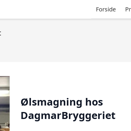
Forside
P
t
Ølsmagning hos
DagmarBryggeriet