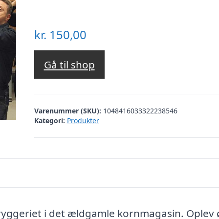
kr.
150,00
Gå til shop
Varenummer (SKU):
1048416033322238546
Kategori:
Produkter
yggeriet i det ældgamle kornmagasin. Oplev ø