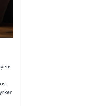
byens
Kos,
yrker