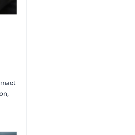
temaet
ion,