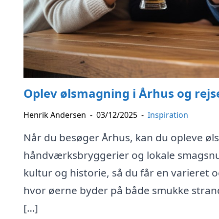
Oplev ølsmagning i Århus og rejse
Henrik Andersen
-
03/12/2025
-
Inspiration
Når du besøger Århus, kan du opleve ølsm
håndværksbryggerier og lokale smagsnu
kultur og historie, så du får en varieret 
hvor øerne byder på både smukke strand
[…]