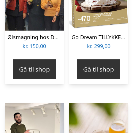
Ølsmagning hos DagmarBryggeriet
Go Dream TILLYKKE MED FØDSELSDAGEN 299, Oplevelsesgaver, MULTITHEMATIC , Gavekort, Gaveidé
kr.
150,00
kr.
299,00
Gå til shop
Gå til shop