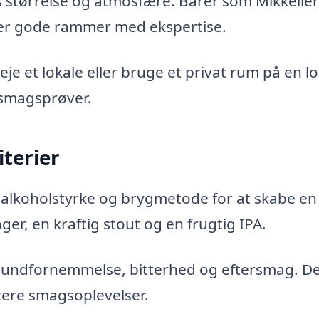
s størrelse og atmosfære. Barer som Mikkelle
yder gode rammer med ekspertise.
eje et lokale eller bruge et privat rum på en lo
l smagsprøver.
terier
, alkoholstyrke og brygmetode for at skabe en
er, en kraftig stout og en frugtig IPA.
mundfornemmelse, bitterhed og eftersmag. De
tere smagsoplevelser.