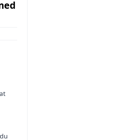
 med
at
 du