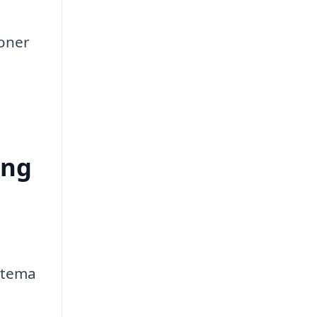
ioner
ing
øltema