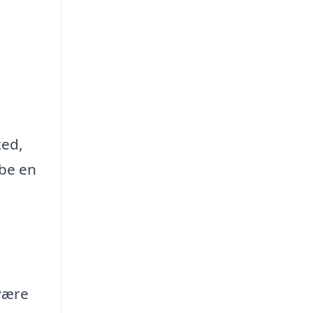
ted,
abe en
 være