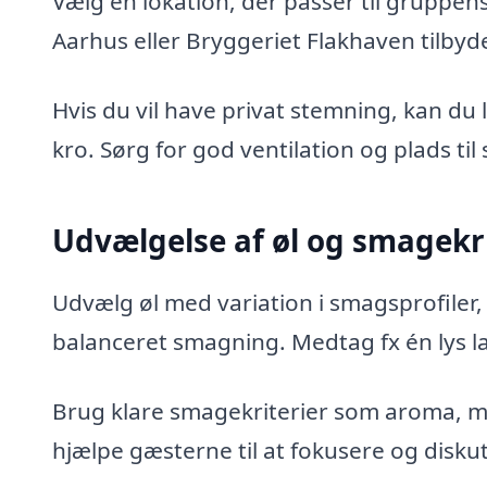
Vælg en lokation, der passer til gruppen
Aarhus eller Bryggeriet Flakhaven tilb
Hvis du vil have privat stemning, kan du l
kro. Sørg for god ventilation og plads ti
Udvælgelse af øl og smagekri
Udvælg øl med variation i smagsprofiler
balanceret smagning. Medtag fx én lys lag
Brug klare smagekriterier som aroma, 
hjælpe gæsterne til at fokusere og disku