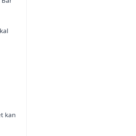
r Bar
kal
t kan