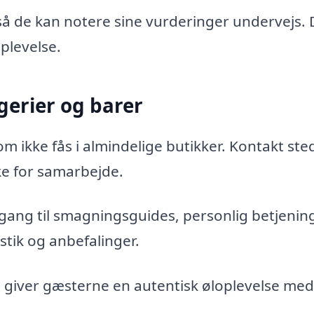
 så de kan notere sine vurderinger undervejs. 
plevelse.
erier og barer
om ikke fås i almindelige butikker. Kontakt ste
ke for samarbejde.
ang til smagningsguides, personlig betjenin
stik og anbefalinger.
 giver gæsterne en autentisk øloplevelse med