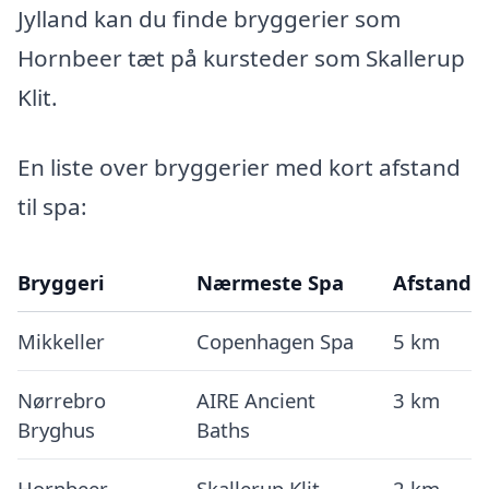
Jylland kan du finde bryggerier som
Hornbeer tæt på kursteder som Skallerup
Klit.
En liste over bryggerier med kort afstand
til spa:
Bryggeri
Nærmeste Spa
Afstand
Mikkeller
Copenhagen Spa
5 km
Nørrebro
AIRE Ancient
3 km
Bryghus
Baths
Hornbeer
Skallerup Klit
2 km