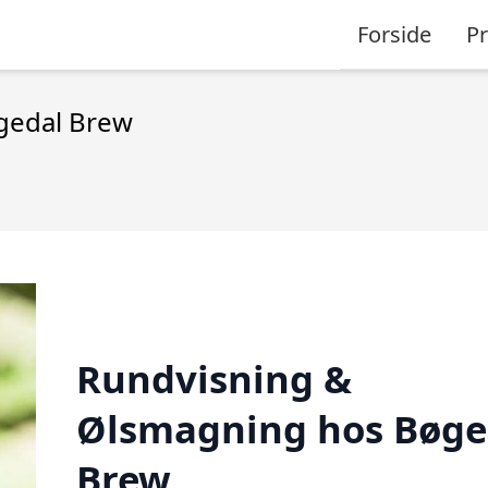
Forside
P
gedal Brew
Rundvisning &
Ølsmagning hos Bøge
Brew