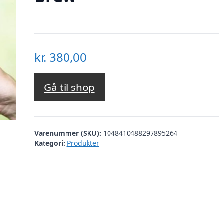
kr.
380,00
Gå til shop
Varenummer (SKU):
1048410488297895264
Kategori:
Produkter