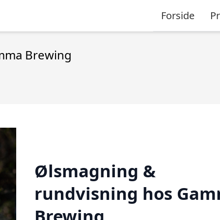
Forside
P
amma Brewing
Ølsmagning &
rundvisning hos Ga
Brewing