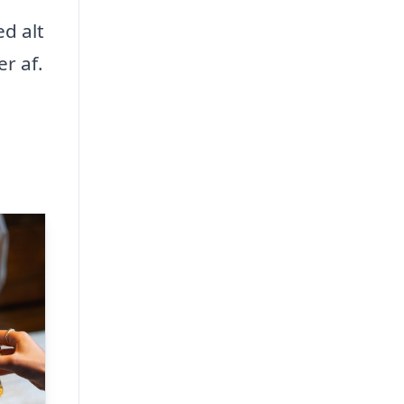
d alt
er af.